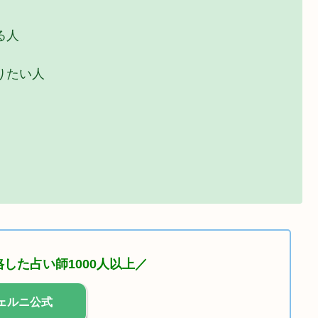
る人
りたい人
した占い師1000人以上／
ェルニ公式