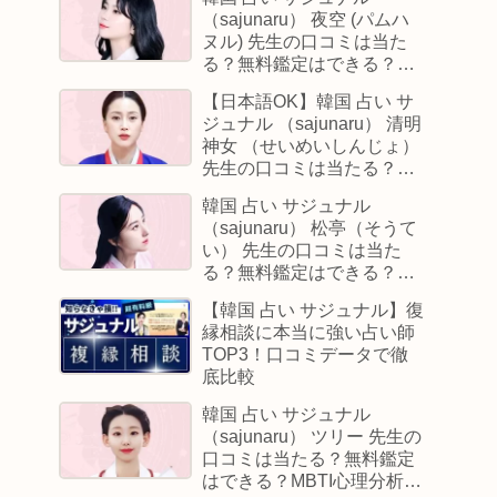
（sajunaru） 夜空 (パムハ
ヌル) 先生の口コミは当た
る？無料鑑定はできる？
【日本語翻訳済み】
【日本語OK】韓国 占い サ
ジュナル （sajunaru） 清明
神女 （せいめいしんじょ）
先生の口コミは当たる？無
料鑑定はできる？
韓国 占い サジュナル
（sajunaru） 松亭（そうて
い） 先生の口コミは当た
る？無料鑑定はできる？
【日本語翻訳済み】
【韓国 占い サジュナル】復
縁相談に本当に強い占い師
TOP3！口コミデータで徹
底比較
韓国 占い サジュナル
（sajunaru） ツリー 先生の
口コミは当たる？無料鑑定
はできる？MBTI心理分析士