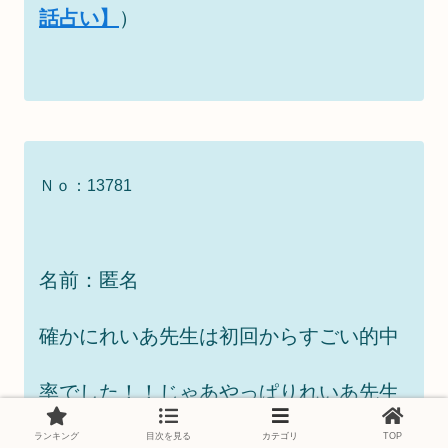
話占い】
）
Ｎｏ：13781
名前：匿名
確かにれいあ先生は初回からすごい的中
率でした！！じゃあやっぱりれいあ先生
ランキング
目次を見る
カテゴリ
TOP
と
花音先生
の言ってることが本当ですか