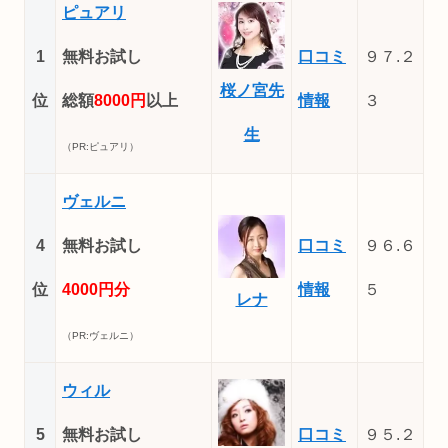
ピュアリ
1
無料お試し
口コミ
９７.２
桜ノ宮先
位
総額
8000円
以上
情報
３
生
（PR:ピュアリ）
ヴェルニ
4
無料お試し
口コミ
９６.６
位
4000円分
情報
５
レナ
（PR:ヴェルニ）
ウィル
5
無料お試し
口コミ
９５.２