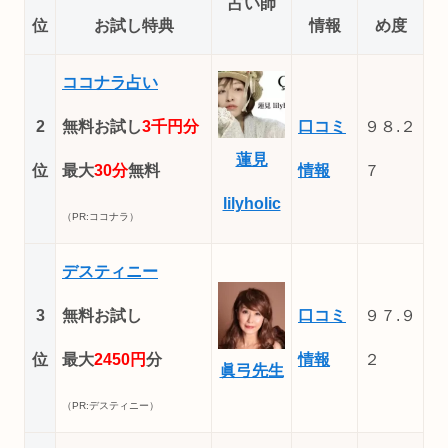
占い師
位
お試し特典
情報
め度
ココナラ占い
2
無料お試し
3千円分
口コミ
９８.２
蓮見
位
最大
30分
無料
情報
７
lilyholic
（PR:ココナラ）
デスティニー
3
無料お試し
口コミ
９７.９
位
最大
2450円
分
情報
２
眞弓先生
（PR:デスティニー）